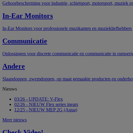
Gehoorbescherming voor industrie, schietsport, motorsport, muziek e
In-Ear Monitors
In-Ear Monitors voor professionele muzikanten en muziekliefhebbers
Communicatie
Oplossingen voor discrete communicatie en communicatie in rumoer
Andere
Slaapdoppen, zwemdoppen, op maat gemaakte producten en onderho
Nieuws
03/26 - UPDATE: V-Flex
02/26 - NIEUW Flex series inears
12/25 - NIEUW MEP 2G (Aqua)
Meer nieuws
Check Video!